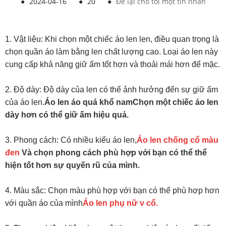
●
2024-04-16
●
20
●
Để lại cho tôi một tin nhắn
1. Vật liệu: Khi chọn một chiếc áo len len, điều quan trọng là
chọn quần áo làm bằng len chất lượng cao. Loại áo len này
cung cấp khả năng giữ ấm tốt hơn và thoải mái hơn để mặc.
2. Độ dày: Độ dày của len có thể ảnh hưởng đến sự giữ ấm
của áo len.
Áo len áo quá khổ nam
Chọn một chiếc áo len
dày hơn có thể giữ ấm hiệu quả.
3. Phong cách: Có nhiều kiểu áo len,
Áo len chống cổ màu
đen
Và chọn phong cách phù hợp với bạn có thể thể
hiện tốt hơn sự quyến rũ của mình.
4. Màu sắc: Chọn màu phù hợp với bạn có thể phù hợp hơn
với quần áo của mình
Áo len phụ nữ v cổ
.