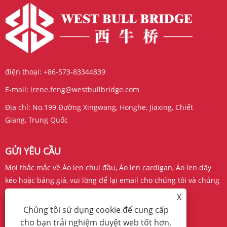
điện thoại:
+86-573-83344839
E-mail:
irene.feng@westbullbridge.com
Địa chỉ:
No.199 Đường Xingwang, Honghe, Jiaxing, Chiết
Giang, Trung Quốc
GỬI YÊU CẦU
Mọi thắc mắc về Áo len chui đầu, Áo len cardigan, Áo len dây
kéo hoặc bảng giá, vui lòng để lại email cho chúng tôi và chúng
tôi sẽ liên hệ trong vòng 24 giờ.
X
Chúng tôi sử dụng cookie để cung cấp
YÊU CẦU NGAY BÂY GIỜ
cho bạn trải nghiệm duyệt web tốt hơn,