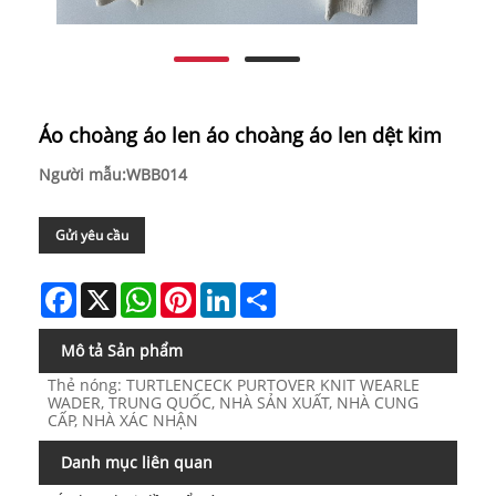
Áo choàng áo len áo choàng áo len dệt kim
Người mẫu:WBB014
Gửi yêu cầu
Facebook
X
WhatsApp
Pinterest
LinkedIn
Share
Mô tả Sản phẩm
Thẻ nóng: TURTLENCECK PURTOVER KNIT WEARLE
WADER, TRUNG QUỐC, NHÀ SẢN XUẤT, NHÀ CUNG
CẤP, NHÀ XÁC NHẬN
Danh mục liên quan